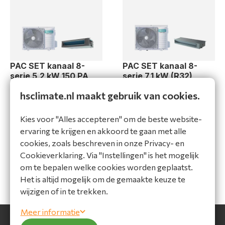
PAC SET kanaal 8-
PAC SET kanaal 8-
serie 5,2 kW 150 PA
serie 7,1 kW (R32)
(R32) 230V
230V
hsclimate.nl maakt gebruik van cookies.
AUW52ADTM8-1
AUW71AUD8-1
Bekijk product
Bekijk product
Kies voor "Alles accepteren" om de beste website-
ervaring te krijgen en akkoord te gaan met alle
Vergelijk
Vergelijk
cookies, zoals beschreven in onze Privacy- en
Cookieverklaring. Via "Instellingen" is het mogelijk
om te bepalen welke cookies worden geplaatst.
Het is altijd mogelijk om de gemaakte keuze te
wijzigen of in te trekken.
Meer informatie