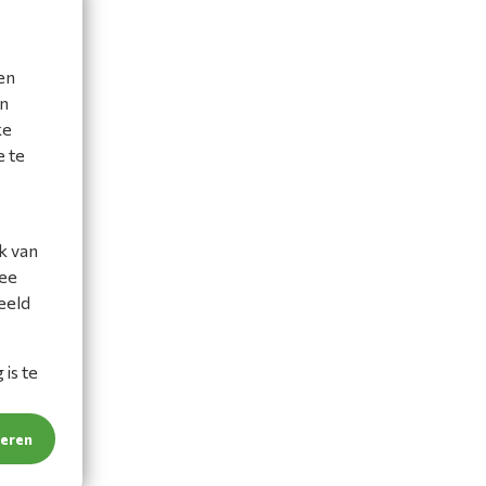
en
en
ke
e te
k van
mee
eeld
is te
teren