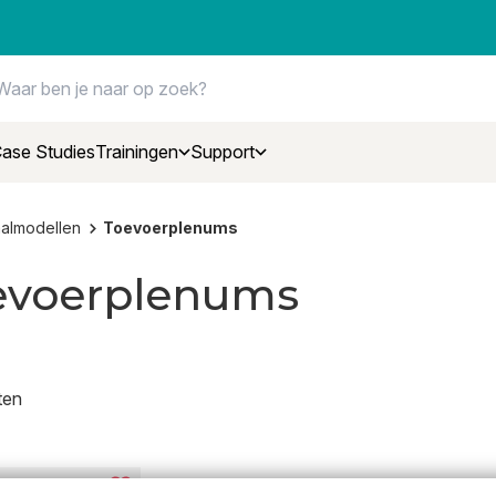
ase Studies
Trainingen
Support
almodellen
Toevoerplenums
evoer­plenums
ten