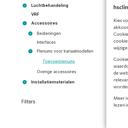
Luchtbehandeling
hscli
VRF
Kies vo
Accessoires
akkoord
Bedieningen
Cookiev
Toevoe
cookies
Interfaces
AUD250 i
wijzige
4 x 325
Plenums voor kanaalmodellen
PLT250A
Cookies
Toevoerplenums
Bekijk 
waardoo
Overige accessoires
de web
Vergel
releva
Installatiematerialen
worde
Meer i
Filters
lezen 