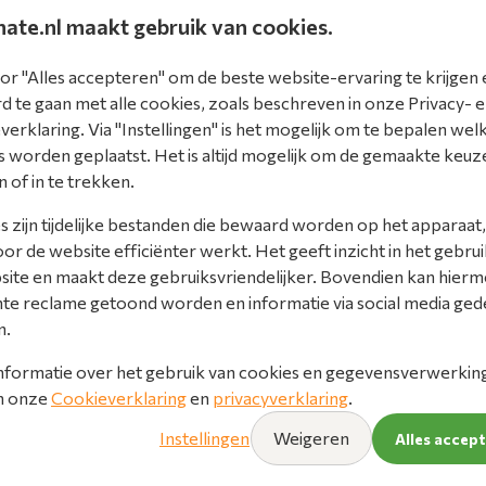
mate.nl maakt gebruik van cookies.
or "Alles accepteren" om de beste website-ervaring te krijgen 
 te gaan met alle cookies, zoals beschreven in onze Privacy- 
erklaring. Via "Instellingen" is het mogelijk om te bepalen wel
rplenum
 worden geplaatst. Het is altijd mogelijk om de gemaakte keuz
ncl. 4 jets grijs
n of in te trekken.
 mm 8-serie
UD-8
 zijn tijdelijke bestanden die bewaard worden op het apparaat,
product
r de website efficiënter werkt. Het geeft inzicht in het gebrui
site en maakt deze gebruiksvriendelijker. Bovendien kan hier
ijk
nte reclame getoond worden en informatie via social media ged
n.
nformatie over het gebruik van cookies en gegevensverwerking 
in onze
Cookieverklaring
en
privacyverklaring
.
Instellingen
Weigeren
Alles accep