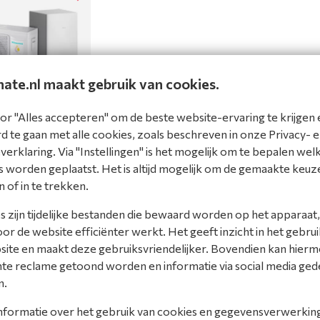
mate.nl maakt gebruik van cookies.
or "Alles accepteren" om de beste website-ervaring te krijgen 
 SET Hi-Therma
 te gaan met alle cookies, zoals beschreven in onze Privacy- 
erklaring. Via "Instellingen" is het mogelijk om te bepalen wel
HCD-SET
 worden geplaatst. Het is altijd mogelijk om de gemaakte keuz
product
n of in te trekken.
ijk
 zijn tijdelijke bestanden die bewaard worden op het apparaat,
r de website efficiënter werkt. Het geeft inzicht in het gebrui
site en maakt deze gebruiksvriendelijker. Bovendien kan hier
nte reclame getoond worden en informatie via social media ged
n.
nformatie over het gebruik van cookies en gegevensverwerking 