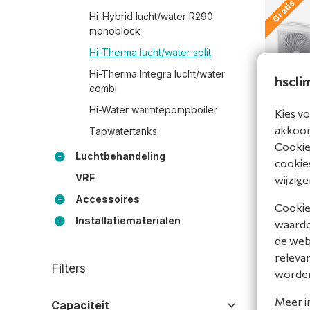
Gratis TV
Hi-Hybrid lucht/water R290
monoblock
Hi-Therma lucht/water split
Hi-Therma Integra lucht/water
hscli
combi
Hi-Water warmtepompboiler
Kies vo
Hisense
akkoord
Tapwatertanks
8 kW
Cookiev
AHM080
Luchtbehandeling
cookies
Bekijk 
VRF
wijzige
Accessoires
Vergel
Cookies
Installatiematerialen
waardoo
de web
releva
Filters
worde
Meer i
Capaciteit