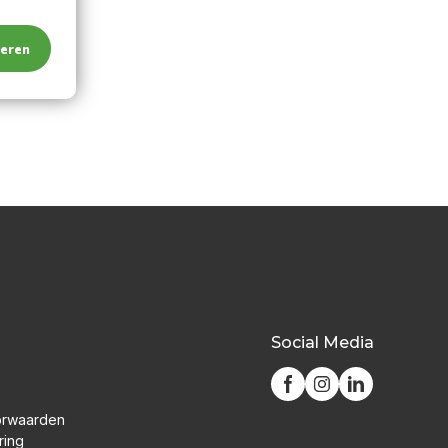
teren
Social Media
orwaarden
ring