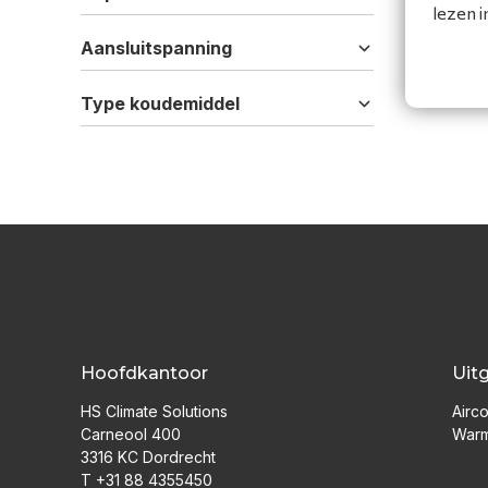
lezen 
Aansluitspanning
Type koudemiddel
Hoofdkantoor
Uit
HS Climate Solutions
Airco
Carneool 400
War
3316 KC Dordrecht
T +31 88 4355450