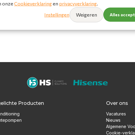
in onze
Cookieverklaring
en
privacyverklaring
.
Instellingen
Weigeren
Alles accep
gelichte Producten
Over ons
nditioning
Vacatures
mtepompen
Nieuws
Algemene Vo
Cookie-verkla