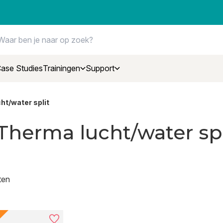
ase Studies
Trainingen
Support
ht/water split
Therma lucht/water spl
ten