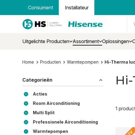
Consument
Installateur
Uitgelichte Producten
Assortiment
Oplossingen
C
Home
Producten
Warmtepompen
Hi-Therma luc
Hi-
Categorieën
Acties
Room Airconditioning
1 produc
Multi Split
Professionele Airconditioning
Warmtepompen