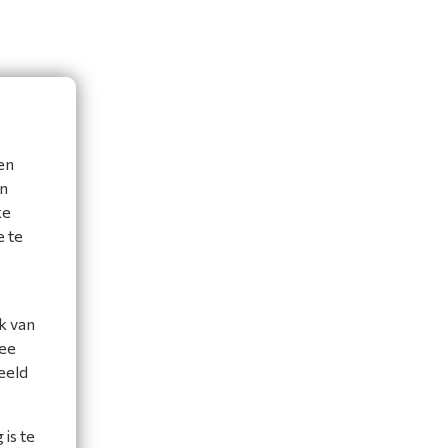
en
en
ke
e te
k van
mee
eeld
is te