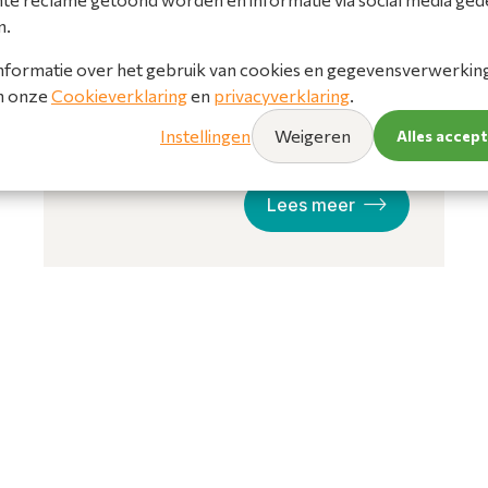
Met ConnectLife heeft u alles eenvoudig
n.
onder controle, waar u ook bent.
nformatie over het gebruik van cookies en gegevensverwerking 
in onze
Cookieverklaring
en
privacyverklaring
.
Instellingen
Weigeren
Alles accep
Lees meer