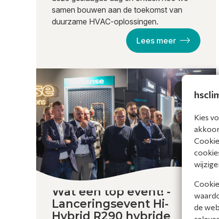
samen bouwen aan de toekomst van
duurzame HVAC-oplossingen.
Lees meer
Events
hscli
Kies vo
akkoord
Cookiev
cookies
wijzige
Cookies
Wat een top event! -
waardoo
Lanceringsevent Hi-
de web
Hybrid R290 hybride
releva