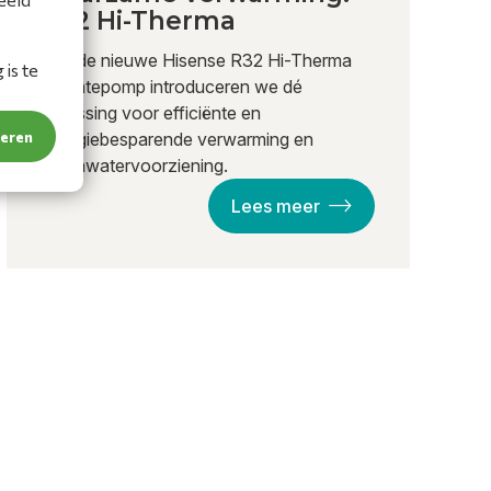
R32 Hi-Therma
Met de nieuwe Hisense R32 Hi-Therma
is te
warmtepomp introduceren we dé
oplossing voor efficiënte en
teren
energiebesparende verwarming en
warmwatervoorziening.
Lees meer