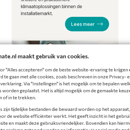
klimaatoplossingen binnen de
installatiemarkt.
Lees meer
Nieuws
mate.nl maakt gebruik van cookies.
or "Alles accepteren" om de beste website-ervaring te krijgen 
 te gaan met alle cookies, zoals beschreven in onze Privacy- 
erklaring. Via "Instellingen" is het mogelijk om te bepalen wel
 worden geplaatst. Het is altijd mogelijk om de gemaakte keuz
n of in te trekken.
 zijn tijdelijke bestanden die bewaard worden op het apparaat,
ConnectLife - Live
r de website efficiënter werkt. Het geeft inzicht in het gebrui
smarter and easier
site en maakt deze gebruiksvriendelijker. Bovendien kan hier
nte reclame getoond worden en informatie via social media ged