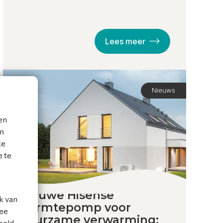
Lees meer
Nieuws
en
en
ke
e te
Nieuwe Hisense
k van
warmtepomp voor
mee
duurzame verwarming:
eeld