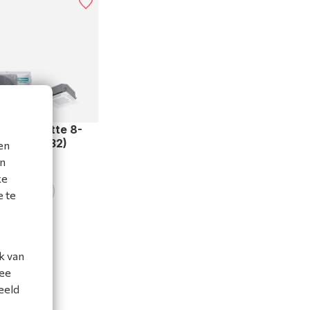
ET cassette 8-
5,2 kW (R32)
en
en
ACT8-1
ke
jk product
e te
gelijk
k van
mee
eeld