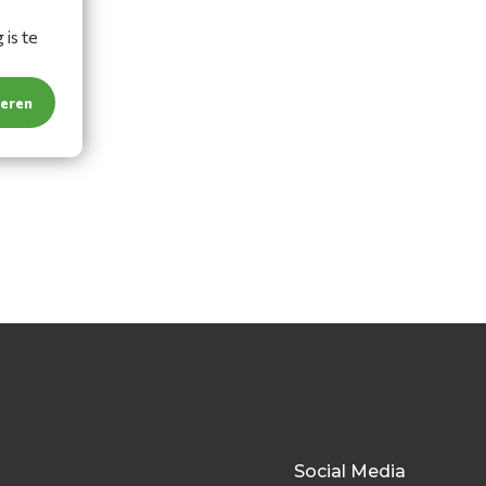
is te
teren
Social Media