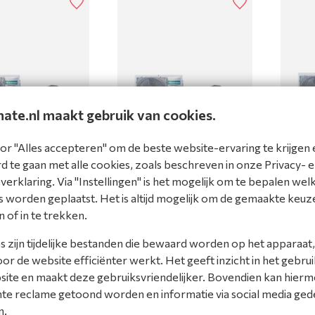
mate.nl maakt gebruik van cookies.
 cassette 8-
PAC SET cassette 8-
PAC S
,6 kW (R32)
serie 3,5 kW (R32)
serie 
or "Alles accepteren" om de beste website-ervaring te krijgen 
230V
230V
 te gaan met alle cookies, zoals beschreven in onze Privacy- 
T8-1
AUW35ACT8-1
AUW52
erklaring. Via "Instellingen" is het mogelijk om te bepalen wel
product
Bekijk product
Beki
 worden geplaatst. Het is altijd mogelijk om de gemaakte keuz
n of in te trekken.
ijk
Vergelijk
Ver
 zijn tijdelijke bestanden die bewaard worden op het apparaat,
r de website efficiënter werkt. Het geeft inzicht in het gebrui
site en maakt deze gebruiksvriendelijker. Bovendien kan hier
nte reclame getoond worden en informatie via social media ged
n.