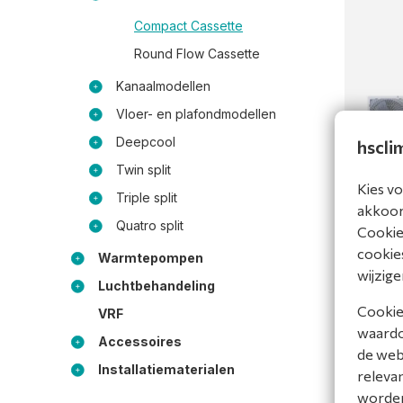
Compact Cassette
Round Flow Cassette
Kanaalmodellen
Vloer- en plafondmodellen
Deepcool
hscli
PAC SET
Twin split
serie 2
Kies vo
Triple split
230V
akkoord
AUW26AC
Quatro split
Cookiev
Bekijk 
cookies
Warmtepompen
wijzige
Luchtbehandeling
Vergel
Cookies
VRF
waardoo
Accessoires
de web
Installatiematerialen
releva
worde