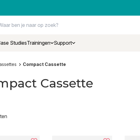
ase Studies
Trainingen
Support
assettes
Compact Cassette
mpact Cassette
ten