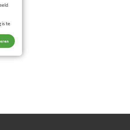
eeld
is te
teren