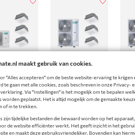
PLE cassette 4-
PAC TRIPLE cassette 4-
PAC T
erie 10,5 kW
weg 8-serie 10,5 kW
weg 8
mate.nl maakt gebruik van cookies.
30V
(R32) 400V
(R32)
ACTW8-3
AUW105ACTN8-3
AUW14
or "Alles accepteren" om de beste website-ervaring te krijgen 
product
Bekijk product
Beki
 te gaan met alle cookies, zoals beschreven in onze Privacy- 
erklaring. Via "Instellingen" is het mogelijk om te bepalen wel
ijk
Vergelijk
Ver
 worden geplaatst. Het is altijd mogelijk om de gemaakte keuz
n of in te trekken.
 zijn tijdelijke bestanden die bewaard worden op het apparaat,
r de website efficiënter werkt. Het geeft inzicht in het gebrui
site en maakt deze gebruiksvriendelijker. Bovendien kan hier