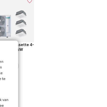
RIPLE cassette 4-
-serie 14 kW
 400V
0ACTN8-3
en
jk product
en
ke
gelijk
e te
k van
mee