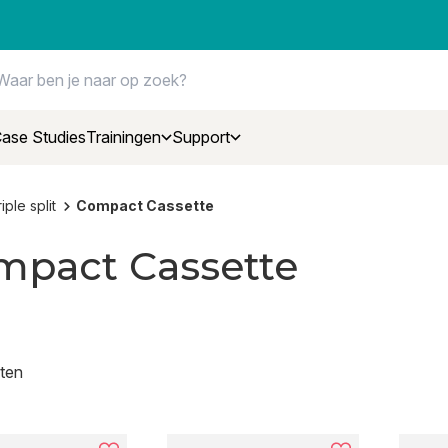
ase Studies
Trainingen
Support
iple split
Compact Cassette
mpact Cassette
ten