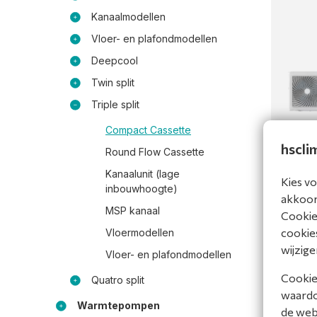
Kanaalmodellen
Vloer- en plafondmodellen
Deepcool
Twin split
Triple split
Compact Cassette
PAC TRI
weg 8-s
hscli
Round Flow Cassette
(R32) 2
Kanaalunit (lage
AUW105
Kies vo
inbouwhoogte)
Bekijk 
akkoord
MSP kanaal
Cookiev
Vergel
cookies
Vloermodellen
wijzige
Vloer- en plafondmodellen
Cookies
Quatro split
waardoo
Warmtepompen
de web