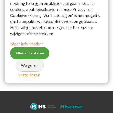
ervaring te krijgen en akkoord te gaan met alle
cookies, zoals beschreven in onze Privacy- en
Cookieverklaring. Via "Instellingen" is het mogelijk
PAC TWIN cassette 4-
om te bepalen welke cookies worden geplaatst.
weg 8-serie 25 kW
Het is altijd mogelijk om de gemaakte keuze te
(R32) 400V
wijzigen of in te trekken.
AUW250AUCZ8-2
Bekijk product
Meer informatie
Alles accepteren
Vergelijk
Weigeren
Instellingen