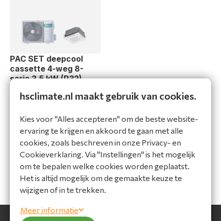
PAC SET deepcool
cassette 4-weg 8-
serie 3,5 kW (R32)
230V
hsclimate.nl maakt gebruik van cookies.
AUW35ACT8-D
Bekijk product
Kies voor "Alles accepteren" om de beste website-
ervaring te krijgen en akkoord te gaan met alle
Vergelijk
cookies, zoals beschreven in onze Privacy- en
Cookieverklaring. Via "Instellingen" is het mogelijk
om te bepalen welke cookies worden geplaatst.
Het is altijd mogelijk om de gemaakte keuze te
wijzigen of in te trekken.
Meer informatie