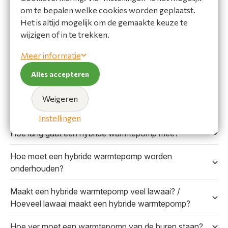
Hoe energiezuinig zijn warmtepompen vergeleken met
om te bepalen welke cookies worden geplaatst.
traditionele verwarmingssystemen?
Het is altijd mogelijk om de gemaakte keuze te
wijzigen of in te trekken.
Verlagen warmtepompen de CO₂-uitstoot?
Meer informatie
Zijn moderne airconditioners milieuvriendelijk?
Alles accepteren
Hoe kan ik mijn warmtepomp of airconditioner
duurzamer maken?
Weigeren
Geluid, Onderhoud & Levensduur
Instellingen
Hoe lang gaat een hybride warmtepomp mee?
Hoe moet een hybride warmtepomp worden
onderhouden?
Maakt een hybride warmtepomp veel lawaai? /
Hoeveel lawaai maakt een hybride warmtepomp?
Hoe ver moet een warmtepomp van de buren staan?