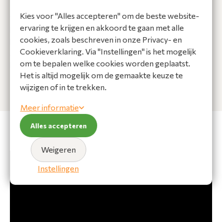
zorgt snel voor schone binnenlucht door efficiënt
Kies voor "Alles accepteren" om de beste website-
verschillende deeltjes te filteren, zoals allergenen,
ervaring te krijgen en akkoord te gaan met alle
huisstof, geuren, virussen en bacteriën. Het high-density
cookies, zoals beschreven in onze Privacy- en
luchtfilter verwijdert meer dan 90% van het stof en
Cookieverklaring. Via "Instellingen" is het mogelijk
andere deeltjes en kan eenvoudig worden gereinigd door
om te bepalen welke cookies worden geplaatst.
het regeneratief te spoelen onder stromend water.
Het is altijd mogelijk om de gemaakte keuze te
wijzigen of in te trekken.
Meer informatie
Alles accepteren
Weigeren
Instellingen