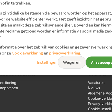
n of in te trekken.
 zijn tijdelijke bestanden die bewaard worden op het apparaat,
r de website efficiënter werkt. Het geeft inzicht in het gebrui
site en maakt deze gebruiksvriendelijker. Bovendien kan hier
nte reclame getoond worden en informatie via social media ged
n.
nformatie over het gebruik van cookies en gegevensverwerking 
in onze
Cookieverklaring
en
privacyverklaring
.
Instellingen
Weigeren
Alles accep
gelichte Producten
Over ons
nditioning
Vacatures
mtepompen
Nieuws
Algemene Vo
Cookie-verkla
Privacy-verkla
Cookie-instell