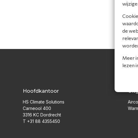
wijzige
Cookies
waardoo
de web
releva
worde
Meer i
lezen 
Hoofdkantoor
Uit
HS Climate Solutions
Airco
Carneool 400
War
3316 KC Dordrecht
T +31 88 4355450