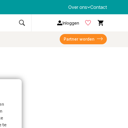
Over ons
Contact
Inloggen
Partner worden
en
en
ke
e te