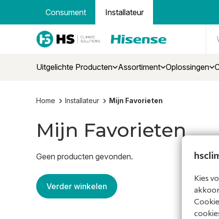
Consument
Installateur
Uitgelichte Producten
Assortiment
Oplossingen
C
Home
Installateur
Mijn Favorieten
Mijn Favorieten
hscli
Geen producten gevonden.
Kies vo
Verder winkelen
akkoord
Cookiev
cookies