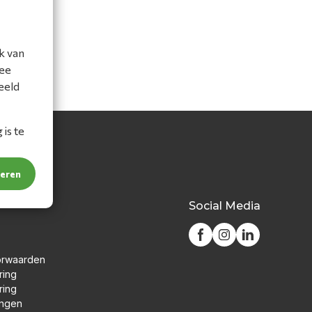
k van
mee
eeld
is te
teren
Social Media
orwaarden
ring
ring
ingen